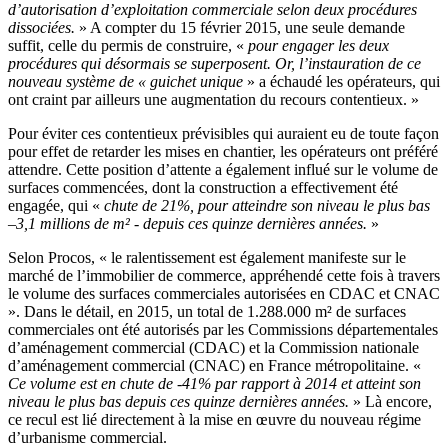
d’autorisation d’exploitation commerciale selon deux procédures
dissociées.
» A compter du 15 février 2015, une seule demande
suffit, celle du permis de construire, «
pour engager les deux
procédures qui désormais se superposent. Or, l’instauration de ce
nouveau système de « guichet unique
» a échaudé les opérateurs, qui
ont craint par ailleurs une augmentation du recours contentieux. »
Pour éviter ces contentieux prévisibles qui auraient eu de toute façon
pour effet de retarder les mises en chantier, les opérateurs ont préféré
attendre. Cette position d’attente a également influé sur le volume de
surfaces commencées, dont la construction a effectivement été
engagée, qui «
chute de 21%, pour atteindre son niveau le plus bas
–3,1 millions de m² - depuis ces quinze dernières années.
»
Selon Procos, « le ralentissement est également manifeste sur le
marché de l’immobilier de commerce, appréhendé cette fois à travers
le volume des surfaces commerciales autorisées en CDAC et CNAC
». Dans le détail, en 2015, un total de 1.288.000 m² de surfaces
commerciales ont été autorisés par les Commissions départementales
d’aménagement commercial (CDAC) et la Commission nationale
d’aménagement commercial (CNAC) en France métropolitaine. «
Ce volume est en chute de -41% par rapport à 2014 et atteint son
niveau le plus bas depuis ces quinze dernières années.
» Là encore,
ce recul est lié directement à la mise en œuvre du nouveau régime
d’urbanisme commercial.