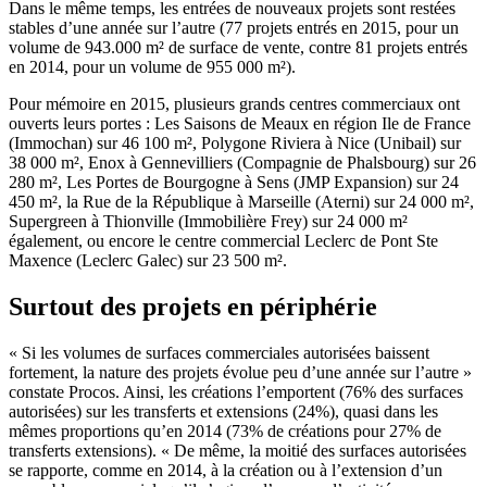
Dans le même temps, les entrées de nouveaux projets sont restées
stables d’une année sur l’autre (77 projets entrés en 2015, pour un
volume de 943.000 m² de surface de vente, contre 81 projets entrés
en 2014, pour un volume de 955 000 m²).
Pour mémoire en 2015, plusieurs grands centres commerciaux ont
ouverts leurs portes : Les Saisons de Meaux en région Ile de France
(Immochan) sur 46 100 m², Polygone Riviera à Nice (Unibail) sur
38 000 m², Enox à Gennevilliers (Compagnie de Phalsbourg) sur 26
280 m², Les Portes de Bourgogne à Sens (JMP Expansion) sur 24
450 m², la Rue de la République à Marseille (Aterni) sur 24 000 m²,
Supergreen à Thionville (Immobilière Frey) sur 24 000 m²
également, ou encore le centre commercial Leclerc de Pont Ste
Maxence (Leclerc Galec) sur 23 500 m².
Surtout des projets en périphérie
« Si les volumes de surfaces commerciales autorisées baissent
fortement, la nature des projets évolue peu d’une année sur l’autre »
constate Procos. Ainsi, les créations l’emportent (76% des surfaces
autorisées) sur les transferts et extensions (24%), quasi dans les
mêmes proportions qu’en 2014 (73% de créations pour 27% de
transferts extensions). « De même, la moitié des surfaces autorisées
se rapporte, comme en 2014, à la création ou à l’extension d’un