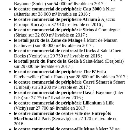
Bayonne (Sodec) sur 54 000 m² livrable en 2017 ;
le centre commercial de périphérie Cap 3000
à Nice
(Altaréa) sur 38 000 m² livrable en 2016 ;
le centre commercial de périphérie Atrium
à Ajaccio
(Groupe Rocca) sur 37 910 m² livrable en 2016 ;
le centre commercial de périphérie Sirius
à Compiègne
(Sirius) sur 32 600 m² livrable en 2017 ;
le retail park de la Zone de Malage
à Mont-de-Marsan
(Catinvest) sur 30 000 m² livrable en 2017 ;
le centre commercial de centre-ville Docks
à Saint-Ouen
Docks (Nexity) sur 29 750 m² livrable en 2016 ;
le retail park du Parc de la Goële
à Saint-Mard (Desjouis)
sur 29 000 m² livrable en 2017 ;
le centre commercial de périphérie The B’Est
à
Farébersviller (Codix France) sur 28 600 m² livrable en 2017 ;
le centre commercial de périphérie Carré Sénart
à Sénart
(Unibail) sur 28 200 m² livrable en 2017 ;
le centre commercial de périphérie Ikéa
à Bayonne (Inter
Ikéa) sur 27 750 m² livrable en 2016 ;
le centre commercial de périphérie Lillenium
à Lille
(Vicity) sur 27 700 m² livrable en 2017 ;
le centre commercial de centre-ville des Entrepôts
MacDonald
à Paris (Semavip) sur 27 120 m² livrable en
2016 ;
le centre commercial de centre-ville Muse
à Metz Muse