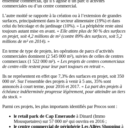
ensemble commercial, qu’il s’agisse d’un parc d’activités
commerciales ou d’un centre commercial.
L’autre moitié se rapporte à la création ou à l’extension de grandes
surfaces, principalement dans le secteur alimentaire (19%) et dans
celui du bricolage et du jardinage (10%). » La périphérie reste ainsi
toujours autant mise en avant. «
Elle attire plus de 90 % des surfaces
en projet, soit 4,2 millions de m² (contre 89% des surfaces, soit 5,2
millions de m² en 2014).
»
En terme de type de projets, les opérations de parcs d’activités
commerciales dominent (2 545 000 m²), suivies de celles de centres
commerciaux (1 522 000 m²). «
Les projets de centres commerciaux
de centre-ville restent pour leur part toujours en retrait
».
Ils ne représentent en effet que 7,3% des surfaces en projet, soit 350
000 m². Sur l’ensemble des projets à venir à 5 ans, 35% sont
annoncés à court terme, pour 2016 et 2017. «
La part des projets à
échéance indéterminée progresse légèrement, pour atteindre un tiers
du stock.
»
Parmi ces projets, les plus importants identifiés par Procos sont :
le retail park de Cap Emeraude
à Dinard (Immo
Mousquetaires) sur 57 000 m² qui ouvrira en 2016 ;
le centre commercial de périphérie Les Allées Shopping
à