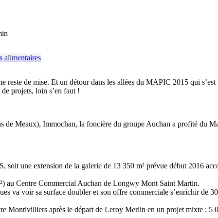
min
me reste de mise. Et un détour dans les allées du MAPIC 2015 qui s’est
e projets, loin s’en faut !
ns de Meaux), Immochan, la foncière du groupe Auchan a profité du Mapi
, soit une extension de la galerie de 13 350 m² prévue début 2016 acco
m²) au Centre Commercial Auchan de Longwy Mont Saint Martin.
s va voir sa surface doubler et son offre commerciale s’enrichir de 3
 Montivilliers après le départ de Leroy Merlin en un projet mixte : 5 0