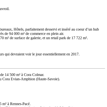
uvroil.
ureaux, Hôtels, parfaitement desservi et inséré au coeur d’un hub
près de 94 000 m² de commerce en plein air.
m² de surface de galerie, et un retail park de 17 722 m².
s qui devraient voir le jour essentiellement en 2017.
é de 14 500 m² à Cora Colmar.
² au Cora Evian-Amphion (Haute-Savoie).
905 m² à Rennes-Pacé.