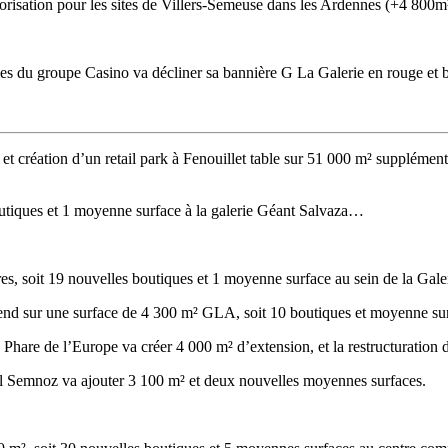
risation pour les sites de Villers-Semeuse dans les Ardennes (+4 800m² 
les du groupe Casino va décliner sa bannière G La Galerie en rouge et b
et création d’un retail park à Fenouillet table sur 51 000 m² supplément
utiques et 1 moyenne surface à la galerie Géant Salvaza…
es, soit 19 nouvelles boutiques et 1 moyenne surface au sein de la Gale
nd sur une surface de 4 300 m² GLA, soit 10 boutiques et moyenne s
 Phare de l’Europe va créer 4 000 m² d’extension, et la restructuration
Val Semnoz va ajouter 3 100 m² et deux nouvelles moyennes surfaces.