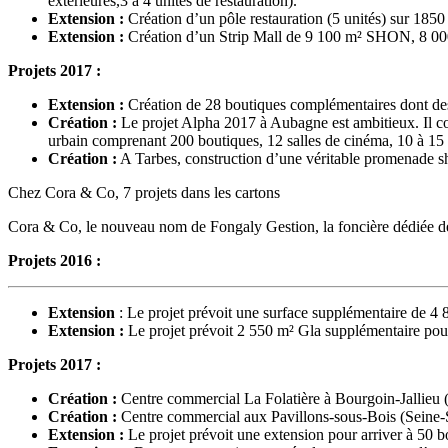
extérieures,3 à 4 unités de restauration).
Extension :
Création d’un pôle restauration (5 unités) sur 185
Extension :
Création d’un Strip Mall de 9 100 m² SHON, 8 000 
Projets 2017 :
Extension :
Création de 28 boutiques complémentaires dont des
Création :
Le projet Alpha 2017 à Aubagne est ambitieux. Il co
urbain comprenant 200 boutiques, 12 salles de cinéma, 10 à 15 
Création :
A Tarbes, construction d’une véritable promenade sh
Chez Cora & Co, 7 projets dans les cartons
Cora & Co, le nouveau nom de Fongaly Gestion, la foncière dédiée de c
Projets 2016 :
Extension
: Le projet prévoit une surface supplémentaire de 4 
Extension :
Le projet prévoit 2 550 m² Gla supplémentaire pou
Projets 2017 :
Création :
Centre commercial La Folatière à Bourgoin-Jallieu (
Création :
Centre commercial aux Pavillons-sous-Bois (Seine-
Extension :
Le projet prévoit une extension pour arriver à 50 