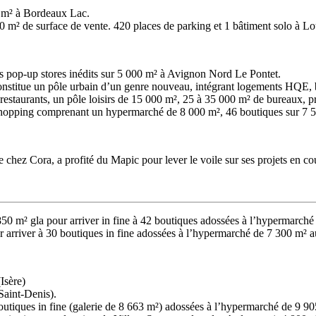
0 m² à Bordeaux Lac.
m² de surface de vente. 420 places de parking et 1 bâtiment solo à Lo
 pop-up stores inédits sur 5 000 m² à Avignon Nord Le Pontet.
nstitue un pôle urbain d’un genre nouveau, intégrant logements HQE, b
restaurants, un pôle loisirs de 15 000 m², 25 à 35 000 m² de bureaux, 
opping comprenant un hypermarché de 8 000 m², 46 boutiques sur 7 570 
hez Cora, a profité du Mapic pour lever le voile sur ses projets en cour
850 m² gla pour arriver in fine à 42 boutiques adossées à l’hypermarch
r arriver à 30 boutiques in fine adossées à l’hypermarché de 7 300 m
Isère)
Saint-Denis).
boutiques in fine (galerie de 8 663 m²) adossées à l’hypermarché de 9 