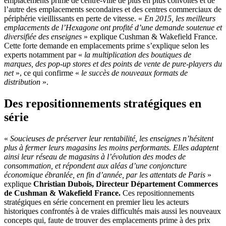
emplacements prime de centre-ville de plus en plus convoités et de
l’autre des emplacements secondaires et des centres commerciaux de
périphérie vieillissants en perte de vitesse. «
En 2015, les meilleurs
emplacements de l’Hexagone ont profité d’une demande soutenue et
diversifiée des enseignes
» explique Cushman & Wakefield France.
Cette forte demande en emplacements prime s’explique selon les
experts notamment par «
la multiplication des boutiques de
marques, des pop-up stores et des points de vente de pure-players du
net
», ce qui confirme «
le succès de nouveaux formats de
distribution
».
Des repositionnements stratégiques en
série
«
Soucieuses de préserver leur rentabilité, les enseignes n’hésitent
plus à fermer leurs magasins les moins performants. Elles adaptent
ainsi leur réseau de magasins à l’évolution des modes de
consommation, et répondent aux aléas d’une conjoncture
économique ébranlée, en fin d’année, par les attentats de Paris
»
explique
Christian Dubois, Directeur Département Commerces
de Cushman & Wakefield France.
Ces repositionnements
stratégiques en série concernent en premier lieu les acteurs
historiques confrontés à de vraies difficultés mais aussi les nouveaux
concepts qui, faute de trouver des emplacements prime à des prix