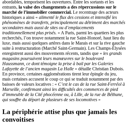
abordables, temporisent les ouvertures. Entre les sortants et les
entrants,
la valse des changements a des répercussions sur le
marché de l’immobilier commercial.
Le recentrage des acteurs
historiques a ainsi «
alimenté le flux des cessions et intensifié les
phénomènes de transferts, principalement au détriment des marchés
secondaires mais aussi de sites ou d’emplacements
traditionnellement plus prisés.
» A Paris, parmi les quartiers les plus
recherchés, l’on trouve notamment la rue Saint-Honoré, haut lieu du
luxe, mais aussi quelques artères dans le Marais et sur la rive gauche
suite à restructuration (Marché Saint-Germain). Les Champs-Élysées
enregistrent aussi des mouvements récents, tandis que «
les grands
magasins poursuivent leurs manœuvres sur le boulevard
Haussmann, ce dont témoigne la prise à bail par les Galeries
Lafayette de l’ancien magasin La Halle
» détaille Christian Dubois.
En province, certaines agglomérations tirent leur épingle du jeu,
mais certaines accusent le coup ce qui se traduit notamment par des
baisses de valeurs locatives : «
C’est le cas de la rue Saint-Ferréol à
Marseille, confirmant ainsi les difficultés des commerces de pied
d’immeuble de la Cité phocéenne ou, à Lille, de la rue de Béthune,
qui souffre du départ de plusieurs de ses locomotives
»
La périphérie attise plus que jamais les
convoitises