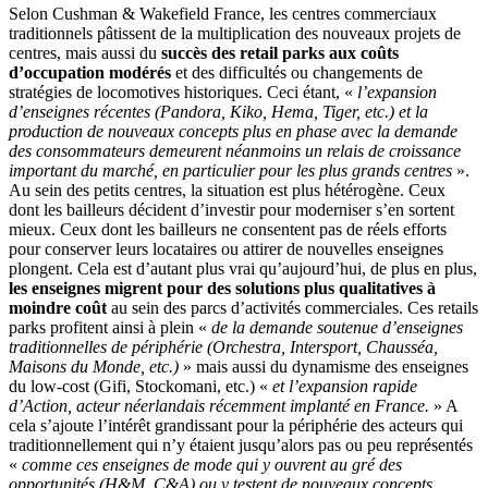
Selon Cushman & Wakefield France, les centres commerciaux
traditionnels pâtissent de la multiplication des nouveaux projets de
centres, mais aussi du
succès des retail parks aux coûts
d’occupation modérés
et des difficultés ou changements de
stratégies de locomotives historiques. Ceci étant, «
l’expansion
d’enseignes récentes (Pandora, Kiko, Hema, Tiger, etc.) et la
production de nouveaux concepts plus en phase avec la demande
des consommateurs demeurent néanmoins un relais de croissance
important du marché, en particulier pour les plus grands centres
».
Au sein des petits centres, la situation est plus hétérogène. Ceux
dont les bailleurs décident d’investir pour moderniser s’en sortent
mieux. Ceux dont les bailleurs ne consentent pas de réels efforts
pour conserver leurs locataires ou attirer de nouvelles enseignes
plongent. Cela est d’autant plus vrai qu’aujourd’hui, de plus en plus,
les enseignes migrent pour des solutions plus qualitatives à
moindre coût
au sein des parcs d’activités commerciales. Ces retails
parks profitent ainsi à plein «
de la demande soutenue d’enseignes
traditionnelles de périphérie (Orchestra, Intersport, Chausséa,
Maisons du Monde, etc.)
» mais aussi du dynamisme des enseignes
du low-cost (Gifi, Stockomani, etc.) «
et l’expansion rapide
d’Action, acteur néerlandais récemment implanté en France.
» A
cela s’ajoute l’intérêt grandissant pour la périphérie des acteurs qui
traditionnellement qui n’y étaient jusqu’alors pas ou peu représentés
«
comme ces enseignes de mode qui y ouvrent au gré des
opportunités (H&M, C&A) ou y testent de nouveaux concepts