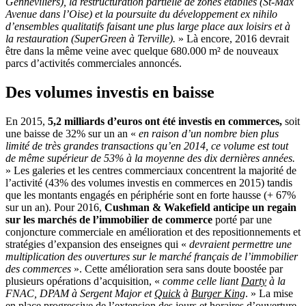
Genneviliers), la restructuration partielle de zones établies (St-Max
Avenue dans l’Oise) et la poursuite du développement ex nihilo
d’ensembles qualitatifs faisant une plus large place aux loisirs et à
la restauration (SuperGreen à Terville).
» Là encore, 2016 devrait
être dans la même veine avec quelque 680.000 m² de nouveaux
parcs d’activités commerciales annoncés.
Des volumes investis en baisse
En 2015,
5,2 milliards d’euros ont été investis en commerces,
soit
une baisse de 32% sur un an «
en raison d’un nombre bien plus
limité de très grandes transactions qu’en 2014, ce volume est tout
de même supérieur de 53% à la moyenne des dix dernières années.
» Les galeries et les centres commerciaux concentrent la majorité de
l’activité (43% des volumes investis en commerces en 2015) tandis
que les montants engagés en périphérie sont en forte hausse (+ 67%
sur un an). Pour 2016,
Cushman & Wakefield anticipe un regain
sur les marchés de l’immobilier de commerce
porté par une
conjoncture commerciale en amélioration et des repositionnements et
stratégies d’expansion des enseignes qui «
devraient permettre une
multiplication des ouvertures sur le marché français de l’immobilier
des commerces
». Cette amélioration sera sans doute boostée par
plusieurs opérations d’acquisition, «
comme celle liant
Darty
à la
FNAC, DPAM à Sergent Major et
Quick
à
Burger King
. » La mise
en place progressive de l’extension des jours et horaires d’ouverture