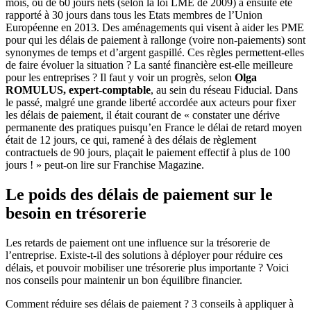
mois, ou de 60 jours nets (selon la loi LME de 2009) a ensuite été
rapporté à 30 jours dans tous les Etats membres de l’Union
Européenne en 2013. Des aménagements qui visent à aider les PME
pour qui les délais de paiement à rallonge (voire non-paiements) sont
synonymes de temps et d’argent gaspillé. Ces règles permettent-elles
de faire évoluer la situation ? La santé financière est-elle meilleure
pour les entreprises ? Il faut y voir un progrès, selon
Olga
ROMULUS, expert-comptable
, au sein du réseau Fiducial. Dans
le passé, malgré une grande liberté accordée aux acteurs pour fixer
les délais de paiement, il était courant de « constater une dérive
permanente des pratiques puisqu’en France le délai de retard moyen
était de 12 jours, ce qui, ramené à des délais de règlement
contractuels de 90 jours, plaçait le paiement effectif à plus de 100
jours ! » peut-on lire sur Franchise Magazine.
Le poids des délais de paiement sur le
besoin en trésorerie
Les retards de paiement ont une influence sur la trésorerie de
l’entreprise. Existe-t-il des solutions à déployer pour réduire ces
délais, et pouvoir mobiliser une trésorerie plus importante ? Voici
nos conseils pour maintenir un bon équilibre financier.
Comment réduire ses délais de paiement ? 3 conseils à appliquer à