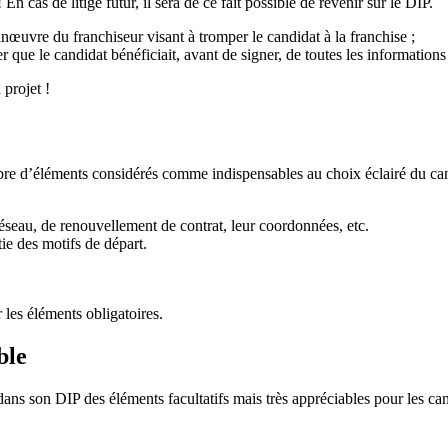
n cas de litige futur, il sera de ce fait possible de revenir sur le DIP.
anœuvre du franchiseur visant à tromper le candidat à la franchise ;
 que le candidat bénéficiait, avant de signer, de toutes les informations
 projet !
e d’éléments considérés comme indispensables au choix éclairé du candida
réseau, de renouvellement de contrat, leur coordonnées, etc.
tie des motifs de départ.
 les éléments obligatoires.
ble
 dans son DIP des éléments facultatifs mais très appréciables pour les can