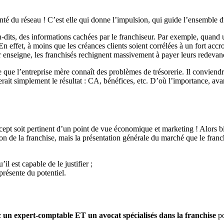
anté du réseau ! C’est elle qui donne l’impulsion, qui guide l’ensemble du
dits, des informations cachées par le franchiseur. Par exemple, quand un
. En effet, à moins que les créances clients soient corrélées à un fort a
r enseigne, les franchisés rechignent massivement à payer leurs redevan
e que l’entreprise mère connaît des problèmes de trésorerie. Il conviendra
ait simplement le résultat : CA, bénéfices, etc. D’où l’importance, avan
ncept soit pertinent d’un point de vue économique et marketing ! Alors 
n de la franchise, mais la présentation générale du marché que le franchi
l est capable de le justifier ;
présente du potentiel.
c un expert-comptable ET un avocat spécialisés dans la franchise
po