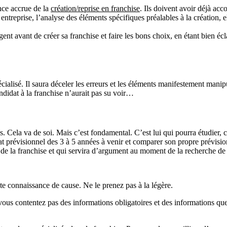
nce accrue de la
création/reprise en franchise
. Ils doivent avoir déjà acc
on entreprise, l’analyse des éléments spécifiques préalables à la création
gent avant de créer sa franchise et faire les bons choix, en étant bien éc
alisé. Il saura déceler les erreurs et les éléments manifestement mani
didat à la franchise n’aurait pas su voir…
. Cela va de soi. Mais c’est fondamental. C’est lui qui pourra étudier,
tat prévisionnel des 3 à 5 années à venir et comparer son propre prévisio
té de la franchise et qui servira d’argument au moment de la recherche d
e connaissance de cause. Ne le prenez pas à la légère.
us contentez pas des informations obligatoires et des informations que