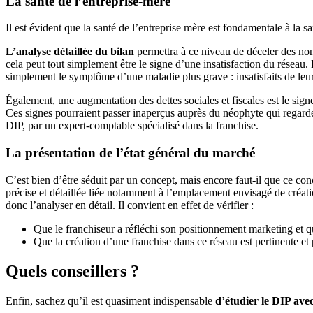
La santé de l’entreprise-mère
Il est évident que la santé de l’entreprise mère est fondamentale à la s
L’analyse détaillée du bilan
permettra à ce niveau de déceler des non-
cela peut tout simplement être le signe d’une insatisfaction du réseau
simplement le symptôme d’une maladie plus grave : insatisfaits de leu
Également, une augmentation des dettes sociales et fiscales est le sign
Ces signes pourraient passer inaperçus auprès du néophyte qui regarder
DIP, par un expert-comptable spécialisé dans la franchise.
La présentation de l’état général du marché
C’est bien d’être séduit par un concept, mais encore faut-il que ce co
précise et détaillée liée notamment à l’emplacement envisagé de créatio
donc l’analyser en détail. Il convient en effet de vérifier :
Que le franchiseur a réfléchi son positionnement marketing et qu’i
Que la création d’une franchise dans ce réseau est pertinente et 
Quels conseillers ?
Enfin, sachez qu’il est quasiment indispensable
d’étudier le DIP ave