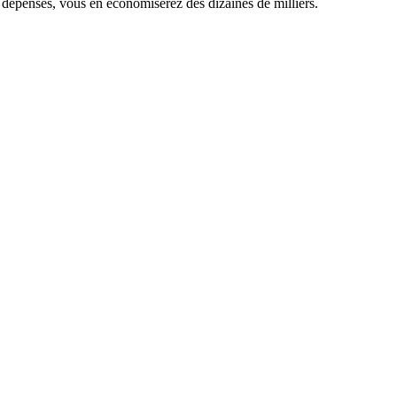
 dépensés, vous en économiserez des dizaines de milliers.