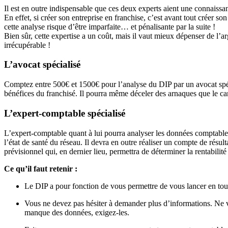
Il est en outre indispensable que ces deux experts aient une connaissa
En effet, si créer son entreprise en franchise, c’est avant tout créer s
cette analyse risque d’être imparfaite… et pénalisante par la suite !
Bien sûr, cette expertise a un coût, mais il vaut mieux dépenser de l’ar
irrécupérable !
L’avocat spécialisé
Comptez entre 500€ et 1500€ pour l’analyse du DIP par un avocat spéci
bénéfices du franchisé. Il pourra même déceler des arnaques que le can
L’expert-comptable spécialisé
L’expert-comptable quant à lui pourra analyser les données comptables
l’état de santé du réseau. Il devra en outre réaliser un compte de résul
prévisionnel qui, en dernier lieu, permettra de déterminer la rentabili
Ce qu’il faut retenir :
Le DIP a pour fonction de vous permettre de vous lancer en tout
Vous ne devez pas hésiter à demander plus d’informations. Ne vo
manque des données, exigez-les.