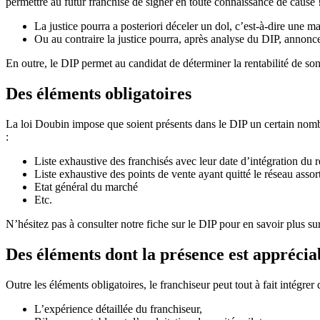
permettre au futur franchisé de signer en toute connaissance de cause ! E
La justice pourra a posteriori déceler un dol, c’est-à-dire une m
Ou au contraire la justice pourra, après analyse du DIP, annoncer
En outre, le DIP permet au candidat de déterminer la rentabilité de son
Des éléments obligatoires
La loi Doubin impose que soient présents dans le DIP un certain nombr
:
Liste exhaustive des franchisés avec leur date d’intégration du 
Liste exhaustive des points de vente ayant quitté le réseau assor
Etat général du marché
Etc.
N’hésitez pas à consulter notre fiche sur le DIP pour en savoir plus sur
Des éléments dont la présence est apprécia
Outre les éléments obligatoires, le franchiseur peut tout à fait intégrer
L’expérience détaillée du franchiseur,