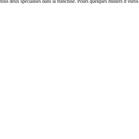
ous deux spécialisés dans la franchise. Pours quelques milliers d’euros