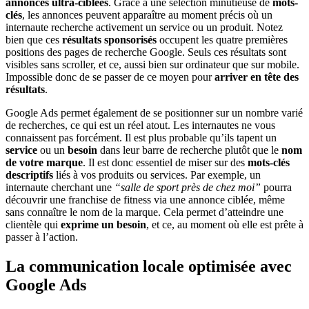
annonces ultra-ciblées
. Grâce à une sélection minutieuse de
mots-
clés
, les annonces peuvent apparaître au moment précis où un
internaute recherche activement un service ou un produit. Notez
bien que ces
résultats sponsorisés
occupent les quatre premières
positions des pages de recherche Google. Seuls ces résultats sont
visibles sans scroller, et ce, aussi bien sur ordinateur que sur mobile.
Impossible donc de se passer de ce moyen pour
arriver en tête des
résultats
.
Google Ads permet également de se positionner sur un nombre varié
de recherches, ce qui est un réel atout. Les internautes ne vous
connaissent pas forcément. Il est plus probable qu’ils tapent un
service
ou un
besoin
dans leur barre de recherche plutôt que le
nom
de votre marque
. Il est donc essentiel de miser sur des
mots-clés
descriptifs
liés à vos produits ou services. Par exemple, un
internaute cherchant une
“salle de sport près de chez moi”
pourra
découvrir une franchise de fitness via une annonce ciblée, même
sans connaître le nom de la marque. Cela permet d’atteindre une
clientèle qui
exprime un besoin
, et ce, au moment où elle est prête à
passer à l’action.
La communication locale optimisée avec
Google Ads