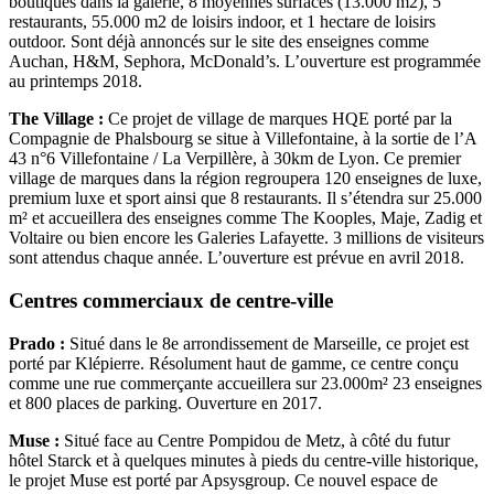
boutiques dans la galerie, 8 moyennes surfaces (13.000 m2), 5
restaurants, 55.000 m2 de loisirs indoor, et 1 hectare de loisirs
outdoor. Sont déjà annoncés sur le site des enseignes comme
Auchan, H&M, Sephora, McDonald’s. L’ouverture est programmée
au printemps 2018.
The Village :
Ce projet de village de marques HQE porté par la
Compagnie de Phalsbourg se situe à Villefontaine, à la sortie de l’A
43 n°6 Villefontaine / La Verpillère, à 30km de Lyon. Ce premier
village de marques dans la région regroupera 120 enseignes de luxe,
premium luxe et sport ainsi que 8 restaurants. Il s’étendra sur 25.000
m² et accueillera des enseignes comme The Kooples, Maje, Zadig et
Voltaire ou bien encore les Galeries Lafayette. 3 millions de visiteurs
sont attendus chaque année. L’ouverture est prévue en avril 2018.
Centres commerciaux de centre-ville
Prado :
Situé dans le 8e arrondissement de Marseille, ce projet est
porté par Klépierre. Résolument haut de gamme, ce centre conçu
comme une rue commerçante accueillera sur 23.000m² 23 enseignes
et 800 places de parking. Ouverture en 2017.
Muse :
Situé face au Centre Pompidou de Metz, à côté du futur
hôtel Starck et à quelques minutes à pieds du centre-ville historique,
le projet Muse est porté par Apsysgroup. Ce nouvel espace de