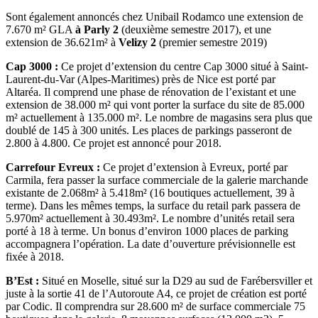
Sont également annoncés chez Unibail Rodamco une extension de
7.670 m² GLA
à Parly 2
(deuxième semestre 2017), et une
extension de 36.621m² à
Velizy 2
(premier semestre 2019)
Cap 3000 :
Ce projet d’extension du centre Cap 3000 situé à Saint-
Laurent-du-Var (Alpes-Maritimes) près de Nice est porté par
Altaréa. Il comprend une phase de rénovation de l’existant et une
extension de 38.000 m² qui vont porter la surface du site de 85.000
m² actuellement à 135.000 m². Le nombre de magasins sera plus que
doublé de 145 à 300 unités. Les places de parkings passeront de
2.800 à 4.800. Ce projet est annoncé pour 2018.
Carrefour Evreux :
Ce projet d’extension à Evreux, porté par
Carmila, fera passer la surface commerciale de la galerie marchande
existante de 2.068m² à 5.418m² (16 boutiques actuellement, 39 à
terme). Dans les mêmes temps, la surface du retail park passera de
5.970m² actuellement à 30.493m². Le nombre d’unités retail sera
porté à 18 à terme. Un bonus d’environ 1000 places de parking
accompagnera l’opération. La date d’ouverture prévisionnelle est
fixée à 2018.
B’Est :
Situé en Moselle, situé sur la D29 au sud de Farébersviller et
juste à la sortie 41 de l’Autoroute A4, ce projet de création est porté
par Codic. Il comprendra sur 28.600 m² de surface commerciale 75