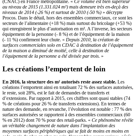
(CNAC) en France métropolitaine. «
Ce volume est bien supérieur
au niveau de 2015 (1.331.024 m²) mais demeure très en-deçà des
niveaux de 2014 (-26 %) et surtout de 2010 (-50 %)
» décrypte
Procos. Dans le détail, hors des ensembles commerciaux, ce sont les
secteurs de l’alimentaire (+18 %) mais surtout du bricolage (+53 %)
qui enregistrent le plus d’autorisation en m². A l’inverse, les secteurs
équipement de la personne (- 8 %) et de l’équipement de la maison
(- 11 %) confirment leur chute. «
Depuis 2010, la création de
surfaces commerciales solo en CDAC à destination de l’équipement
de la maison a diminué de moitié, celle à destination de
l’équipement de la personne a été divisée par trois.
»
Les créations l’emportent de loin
En 2016, la structure des m² autorisés reste assez stable.
Les
créations l’emportent ainsi en totalisant 72 % des surfaces autorisées,
le reste, soit 28%, est le fait de demandes de transferts et
d’extensions. Par rapport à 2015, ces chiffres sont quasi stables (74
% de créations pour 26 % de transferts extensions). En termes de
nature des demande, en revanche, l’évolution est notable : 77 % des
surfaces autorisées se rapportent à des ensembles commerciaux (60
% en 2012) dont 70 % pour des retail-parks. «
Ce phénomène révèle
un véritable changement de nature dans l’implantation des
moyennes surfaces périphériques qui se fait de moins en moins en