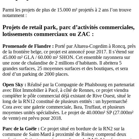
Parmi les projets de plus de 15.000 m² projetés à 2 ans l’on trouve
notamment :
Projets de retail park, parc d’activités commerciales,
lotissements commerciaux ou ZAC :
Promenade de Flandre :
Porté par Altarea-Cogedim à Roncq, près
de la frontière belge, ce projet est annoncé pour 2017. Il s’étend sur
45.000 m² GLA / 60.000 m² SHON. Cet ensemble rayonnera sur
une zone de chalandise de 2 millions d’habitants. Il abritera 5
grandes surfaces, 25 moyennes surfaces et des boutiques, et sera
doté d’un parking de 2000 places.
Open Sky :
Réalisé par la Compagnie de Phalsbourg en partenariat
avec Blot Immobilier à Pacé, à côté de Rennes, ce projet viendra
compléter le pôle commercial déjà existant de Rive Ouest, situé le
long de la RN12 constitué de plusieurs entités : un hypermarché
Cora avec une galerie commerciale, Ikea, Truffaut, et plusieurs
moyennes unités spécialisées. Le projet de 40.000m² SP (27.000m²
de vente) est prévu pour 2018.
Parc de la Goële :
Ce projet situé en bordure de la RN2 sur la
commune de Saint-Mard à proximité de Roissy comprend deux