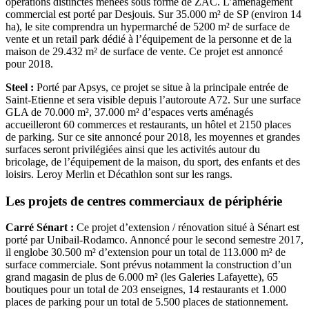
opérations distinctes menées sous forme de ZAC. L’aménagement
commercial est porté par Desjouis. Sur 35.000 m² de SP (environ 14
ha), le site comprendra un hypermarché de 5200 m² de surface de
vente et un retail park dédié à l’équipement de la personne et de la
maison de 29.432 m² de surface de vente. Ce projet est annoncé
pour 2018.
Steel :
Porté par Apsys, ce projet se situe à la principale entrée de
Saint-Etienne et sera visible depuis l’autoroute A72. Sur une surface
GLA de 70.000 m², 37.000 m² d’espaces verts aménagés
accueilleront 60 commerces et restaurants, un hôtel et 2150 places
de parking. Sur ce site annoncé pour 2018, les moyennes et grandes
surfaces seront privilégiées ainsi que les activités autour du
bricolage, de l’équipement de la maison, du sport, des enfants et des
loisirs. Leroy Merlin et Décathlon sont sur les rangs.
Les projets de centres commerciaux de périphérie
Carré Sénart :
Ce projet d’extension / rénovation situé à Sénart est
porté par Unibail-Rodamco. Annoncé pour le second semestre 2017,
il englobe 30.500 m² d’extension pour un total de 113.000 m² de
surface commerciale. Sont prévus notamment la construction d’un
grand magasin de plus de 6.000 m² (les Galeries Lafayette), 65
boutiques pour un total de 203 enseignes, 14 restaurants et 1.000
places de parking pour un total de 5.500 places de stationnement.