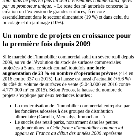
solo, mais de plus en plus au sein d’ensembles commerciaux, gérés
par un promoteur unique.
» Le reste des m² autorisés concerne la
création ou l’extension de grandes surfaces, là encore
essentiellement dans le secteur alimentaire (19 %) et dans celui du
bricolage et du jardinage (10%).
Un nombre de projets en croissance pour
la première fois depuis 2009
Si le marché de l’immobilier commercial subit un sévère repli depuis
2009, au vu de l’évolution du stock de surfaces commerciales
projetées à 5 ans, ce stock connaît toutefois
une forte
augmentation de 23 % en nombre d’opérations prévues
(414 en
2016 contre 337 en 2015). La hausse est aussi d’actualité (+5,6 %)
du côté du volume de surfaces de vente (5.043.000 en 2016 contre
4.777.000 m² en 2015). Selon Procos, la hausse du nombre de
projets s’explique par deux tendances lourdes :
La modernisation de l’immobilier commercial entreprise par
les foncières adossées à des groupes de distribution
alimentaire (Carmila, Mercialys, Immochan…).
Le succès des retail-parks, notamment dans les petites
agglomérations. «
Cette forme d’immobilier commercial
apparu en France au début des années 2000 représente