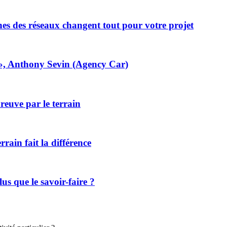
nes des réseaux changent tout pour votre projet
é», Anthony Sevin (Agency Car)
reuve par le terrain
rrain fait la différence
lus que le savoir-faire ?