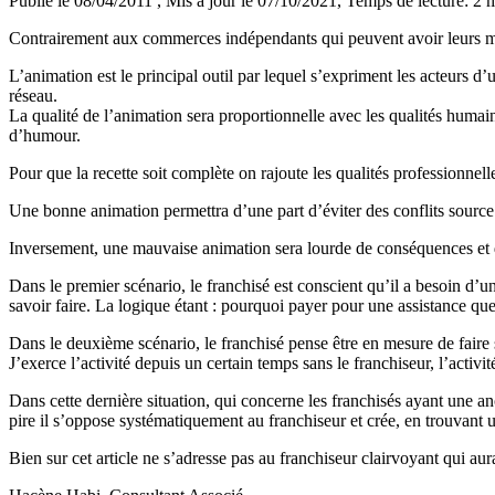
Publié le 08/04/2011
, Mis à jour le 07/10/2021
, Temps de lecture: 2 
Contrairement aux commerces indépendants qui peuvent avoir leurs marqu
L’animation est le principal outil par lequel s’expriment les acteurs d’
réseau.
La qualité de l’animation sera proportionnelle avec les qualités humain
d’humour.
Pour que la recette soit complète on rajoute les qualités professionne
Une bonne animation permettra d’une part d’éviter des conflits source d
Inversement, une mauvaise animation sera lourde de conséquences et 
Dans le premier scénario, le franchisé est conscient qu’il a besoin d’un
savoir faire. La logique étant : pourquoi payer pour une assistance qu
Dans le deuxième scénario, le franchisé pense être en mesure de faire 
J’exerce l’activité depuis un certain temps sans le franchiseur, l’activi
Dans cette dernière situation, qui concerne les franchisés ayant une anc
pire il s’oppose systématiquement au franchiseur et crée, en trouvant 
Bien sur cet article ne s’adresse pas au franchiseur clairvoyant qui aura