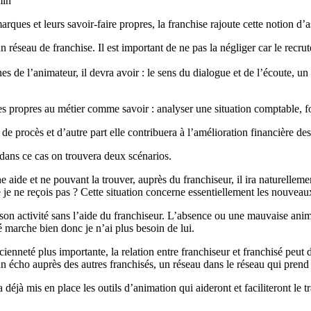
min
es et leurs savoir-faire propres, la franchise rajoute cette notion d’as
un réseau de franchise. Il est important de ne pas la négliger car le recr
es de l’animateur, il devra avoir : le sens du dialogue et de l’écoute, un
lles propres au métier comme savoir : analyser une situation comptable, f
e procès et d’autre part elle contribuera à l’amélioration financière des
dans ce cas on trouvera deux scénarios.
e aide et ne pouvant la trouver, auprès du franchiseur, il ira naturelleme
e je ne reçois pas ? Cette situation concerne essentiellement les nouveau
son activité sans l’aide du franchiseur. L’absence ou une mauvaise anima
té marche bien donc je n’ai plus besoin de lui.
ienneté plus importante, la relation entre franchiseur et franchisé peut 
un écho auprès des autres franchisés, un réseau dans le réseau qui prend
 déjà mis en place les outils d’animation qui aideront et faciliteront le t