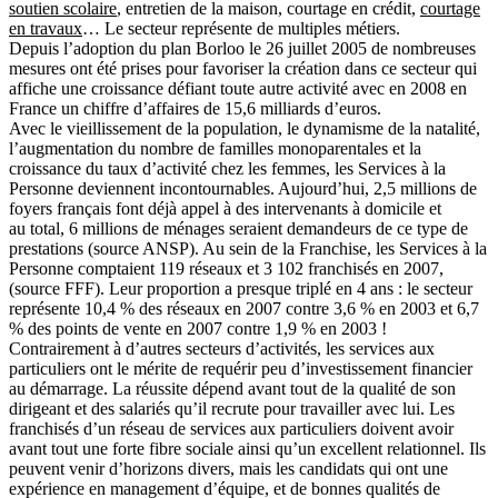
soutien scolaire
, entretien de la maison, courtage en crédit,
courtage
en travaux
… Le secteur représente de multiples métiers.
Depuis l’adoption du plan Borloo le 26 juillet 2005 de nombreuses
mesures ont été prises pour favoriser la création dans ce secteur qui
affiche une croissance défiant toute autre activité avec en 2008 en
France un chiffre d’affaires de 15,6 milliards d’euros.
Avec le vieillissement de la population, le dynamisme de la natalité,
l’augmentation du nombre de familles monoparentales et la
croissance du taux d’activité chez les femmes, les Services à la
Personne deviennent incontournables. Aujourd’hui, 2,5 millions de
foyers français font déjà appel à des intervenants à domicile et
au total, 6 millions de ménages seraient demandeurs de ce type de
prestations (source ANSP). Au sein de la Franchise, les Services à la
Personne comptaient 119 réseaux et 3 102 franchisés en 2007,
(source FFF). Leur proportion a presque triplé en 4 ans : le secteur
représente 10,4 % des réseaux en 2007 contre 3,6 % en 2003 et 6,7
% des points de vente en 2007 contre 1,9 % en 2003 !
Contrairement à d’autres secteurs d’activités, les services aux
particuliers ont le mérite de requérir peu d’investissement financier
au démarrage. La réussite dépend avant tout de la qualité de son
dirigeant et des salariés qu’il recrute pour travailler avec lui. Les
franchisés d’un réseau de services aux particuliers doivent avoir
avant tout une forte fibre sociale ainsi qu’un excellent relationnel. Ils
peuvent venir d’horizons divers, mais les candidats qui ont une
expérience en management d’équipe, et de bonnes qualités de