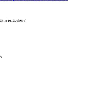
vité particulier ?
es