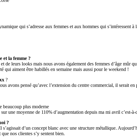
Corse
namique qui s’adresse aux femmes et aux hommes qui s’intéressent à l
e et la femme ?
t de leurs looks mais nous avons également des femmes d’âge mûr qui a
é qui aiment être habillés en semaine mais aussi pour le weekend !
xx
?
us avons pensé qu’avec l’extension du centre commercial, il serait en
ge beaucoup plus moderne
s sur une moyenne de 110% d’augmentation depuis ma mi avril c’est-à-d
uoi ?
. Il s’agissait d’un concept blanc avec une structure métallique. Aujourd
t que nos clientes s’y sentent bien.