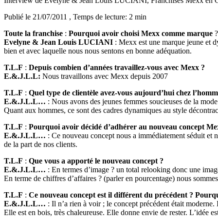
Interview de Evelyne & Jean Louis LUCIANI, Franchisés Mexx en 
Publié le 21/07/2011
, Temps de lecture: 2 min
Toute la franchise
:
Pourquoi avoir choisi Mexx comme marque
?
Evelyne & Jean Louis LUCIANI
: Mexx est une marque jeune et dy
bien et avec laquelle nous nous sentons en bonne adéquation.
T.L.F
:
Depuis combien d’années travaillez-vous avec Mexx ?
E.&.J.L.L:
Nous travaillons avec Mexx depuis 2007
T.L.F
:
Quel type de clientèle avez-vous aujourd’hui chez l’homm
E.&.J.L.L…
: Nous avons des jeunes femmes soucieuses de la mode e
Quant aux hommes, ce sont des cadres dynamiques au style décontract
T.L.F
:
Pourquoi avoir décidé d’adhérer au nouveau concept Me
E.&.J.L.L…
: Ce nouveau concept nous a immédiatement séduit et no
de la part de nos clients.
T.L.F
:
Que vous a apporté le nouveau concept ?
E.&.J.L.L…
: En termes d’image ? un total relooking donc une ima
En terme de chiffres d’affaires ? (parler en pourcentage) nous somme
T.L.F
:
Ce nouveau concept est il différent du précédent ? Pourq
E.&.J.L.L…
: Il n’a rien à voir ; le concept précédent était moderne
Elle est en bois, très chaleureuse. Elle donne envie de rester. L’idée es