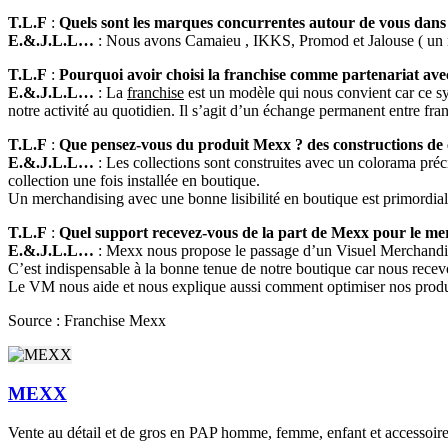
T.L.F
:
Quels sont les marques concurrentes autour de vous dans
E.&.J.L.L…
: Nous avons Camaieu , IKKS, Promod et Jalouse ( u
T.L.F
:
Pourquoi avoir choisi la franchise comme partenariat av
E.&.J.L.L…
: La
franchise
est un modèle qui nous convient car ce sy
notre activité au quotidien. Il s’agit d’un échange permanent entre fran
T.L.F
:
Que pensez-vous du produit Mexx ? des constructions de c
E.&.J.L.L…
: Les collections sont construites avec un colorama précis
collection une fois installée en boutique.
Un merchandising avec une bonne lisibilité en boutique est primordial
T.L.F
:
Quel support recevez-vous de la part de Mexx pour le me
E.&.J.L.L…
: Mexx nous propose le passage d’un Visuel Merchandi
C’est indispensable à la bonne tenue de notre boutique car nous recev
Le VM nous aide et nous explique aussi comment optimiser nos produits
Source : Franchise Mexx
MEXX
Vente au détail et de gros en PAP homme, femme, enfant et accessoir