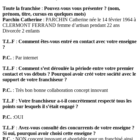
Toute la franchise
:
Pouvez-vous vous présenter ? (nom,
prénom, titre, cursus en quelques mots)
Parchin Catherine
: PARCHIN Catherine née le 14 février 1964 à
CLERMONT FERRAND femme d’artisan pendant 22 ans
Divorcée 2 enfants
T.L.F
:
Comment êtes-vous entré en contact avec votre enseigne
?
P.C.
: Par internet
T.L.F
:
Comment s’est déroulée la période entre votre premier
contact et vos débuts ? Pourquoi avoir créé votre société avec le
support de votre franchiseur ?
P.C.
: Très bon bonne collaboration concept innovant
T.L.F
:
Votre franchiseur a-t-il concrètement respecté tous les
points sur lesquels il s’était engagé ?
P.C.
:OUI
T.L.F
:
Avez-vous consulté des concurrents de votre enseigne ?
Si oui, pourquoi avoir choisi cette enseigne ?
P.C.
: NON concept innovant et abordable pour un franchisé ainsi