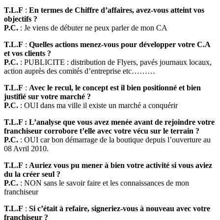
T.L.F
:
En termes de Chiffre d’affaires, avez-vous atteint vos
objectifs ?
P.C.
: Je viens de débuter ne peux parler de mon CA
T.L.F
:
Quelles actions menez-vous pour développer votre C.A
et vos clients ?
P.C.
: PUBLICITE : distribution de Flyers, pavés journaux locaux,
action auprès des comités d’entreprise etc………
T.L.F
:
Avec le recul, le concept est il bien positionné et bien
justifié sur votre marché ?
P.C.
: OUI dans ma ville il existe un marché a conquérir
T.L.F : L’analyse que vous avez menée avant de rejoindre votre
franchiseur corrobore t’elle avec votre vécu sur le terrain ?
P.C.
: OUI car bon démarrage de la boutique depuis l’ouverture au
08 Avril 2010.
T.L.F
: Auriez vous pu mener à bien votre activité si vous aviez
du la créer seul ?
P.C.
: NON sans le savoir faire et les connaissances de mon
franchiseur
T.L.F
:
Si c’était à refaire, signeriez-vous à nouveau avec votre
franchiseur ?