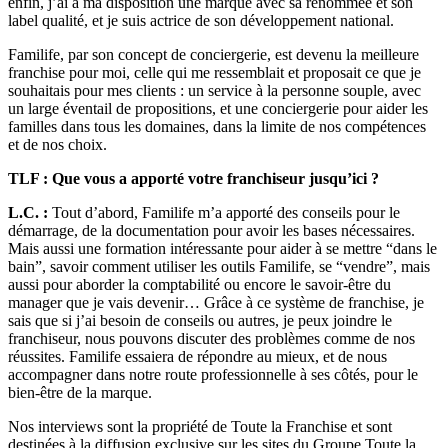
enfin, j’ai à ma disposition une marque avec sa renommée et son
label qualité, et je suis actrice de son développement national.
Familife, par son concept de conciergerie, est devenu la meilleure
franchise pour moi, celle qui me ressemblait et proposait ce que je
souhaitais pour mes clients : un service à la personne souple, avec
un large éventail de propositions, et une conciergerie pour aider les
familles dans tous les domaines, dans la limite de nos compétences
et de nos choix.
TLF : Que vous a apporté votre franchiseur jusqu’ici ?
L.C. :
Tout d’abord, Familife m’a apporté des conseils pour le
démarrage, de la documentation pour avoir les bases nécessaires.
Mais aussi une formation intéressante pour aider à se mettre “dans le
bain”, savoir comment utiliser les outils Familife, se “vendre”, mais
aussi pour aborder la comptabilité ou encore le savoir-être du
manager que je vais devenir… Grâce à ce système de franchise, je
sais que si j’ai besoin de conseils ou autres, je peux joindre le
franchiseur, nous pouvons discuter des problèmes comme de nos
réussites. Familife essaiera de répondre au mieux, et de nous
accompagner dans notre route professionnelle à ses côtés, pour le
bien-être de la marque.
Nos interviews sont la propriété de Toute la Franchise et sont
destinées à la diffusion exclusive sur les sites du Groupe Toute la