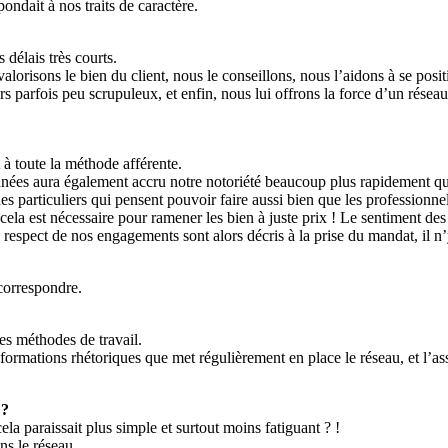
ondait à nos traits de caractère.
délais très courts.
valorisons le bien du client, nous le conseillons, nous l’aidons à se po
parfois peu scrupuleux, et enfin, nous lui offrons la force d’un réseau 
 à toute la méthode afférente.
années aura également accru notre notoriété beaucoup plus rapidement q
s particuliers qui pensent pouvoir faire aussi bien que les professionnel
cela est nécessaire pour ramener les bien à juste prix ! Le sentiment des 
espect de nos engagements sont alors décris à la prise du mandat, il n’y
 correspondre.
des méthodes de travail.
ormations rhétoriques que met régulièrement en place le réseau, et l’ass
 ?
ela paraissait plus simple et surtout moins fatiguant ? !
ns le réseau.