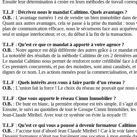
Ensuite leur détermination à croire en leurs méthodes de travail corresp
T.L.F
:
Décrivez nous le mandat Calitimo. Quels avantages ?
O.B.
: L’avantage numéro 1 est de vendre un bien immobilier dans des 
Quant aux autres avantages, cela se passe à la prise du mandat : nous 
plan de communication efficace, nous le sécurisons face aux acquéreurs 
seul et unique interlocuteur, et ce, du début à la fin de la transaction.
T.L.F
:
Qu’est ce que ce mandat à apporté à votre agence ?
O.B.
: Notre agence est déjà différente des autres grâce à ce mandat et
La notoriété des résultats de la méthode Calitimo de ces 2 dernières 
Le mandat Calitimo nous permet de renforcer notre crédibilité face à de
Ces premiers concurrents, et pas des moindres, sont ainsi canalisés, et 
dignes de ce nom. Les actions menées pour la commercialisation, et le r
T.L.F
:
Quels intérêts avez-vous à faire partir d’un réseau ?
O.B.
: L’union fait la force ! Le choix du réseau ne pouvait que nous
T.L.F
:
Que vous apporte le réseau Cimm Immobilier ?
O.B.
: De bute en blanc, la première réponse est très simple, il s’agit 
Ensuite, le suivi au quotidien de tout le Groupe Cimm Immobilier, les f
Jean-Claude Miribel. Avec tout ce système on évite la noyade !!!
T.L.F
:
Qu’est ce qui vous a poussé à devenir formateur Calitimo
O.B.
: J’accuse tout d’abord Jean Claude Miribel ! Car à le voir faire c
Devenir formateur n’était pas forcément une vocation à mon entrée da