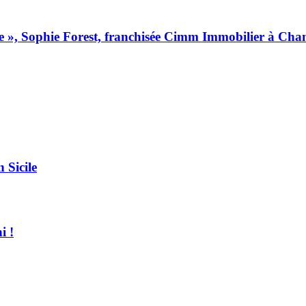
be », Sophie Forest, franchisée Cimm Immobilier à Chan
 Sicile
i !