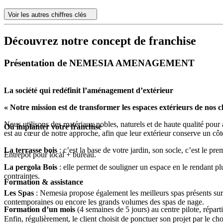
Voir les autres chiffres clés
Découvrez notre concept de franchise
Présentation de NEMESIA AMENAGEMENT
La société qui redéfinit l’aménagement d’extérieur
« Notre mission est de transformer les espaces extérieurs de nos 
Nous utilisons des matériaux nobles, naturels et de haute qualité pour a
Où implanter votre franchise
est au cœur de notre approche, afin que leur extérieur conserve un côt
La terrasse bois
: c’est la base de votre jardin, son socle, c’est le pr
Entrepôt pour local + bureau.
La pergola Bois
: elle permet de souligner un espace en le rendant plu
contraintes.
Formation & assistance
Les Spas
: Nemesia propose également les meilleurs spas présents sur 
contemporaines ou encore les grands volumes des spas de nage.
Formation d’un mois
(4 semaines de 5 jours) au centre pilote, répart
Enfin, régulièrement, le client choisit de ponctuer son projet par le c