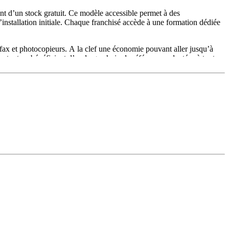
nt d’un stock gratuit. Ce modèle accessible permet à des
installation initiale. Chaque franchisé accède à une formation dédiée
, fax et photocopieurs. A la clef une économie pouvant aller jusqu’à
, tout en bénéficiant d’un large choix de références adaptées à toutes
 (particuliers collecteurs).
ées. Aucun droit d’entrée n’est demandé, ce qui réduit considérablement
recyclées ou à la marque), afin de satisfaire aussi bien les entreprises
oduits phares.
l. Le réseau propose des outils marketing adaptés pour développer la
ide des entrepreneurs tout en garantissant la qualité et la cohérence de