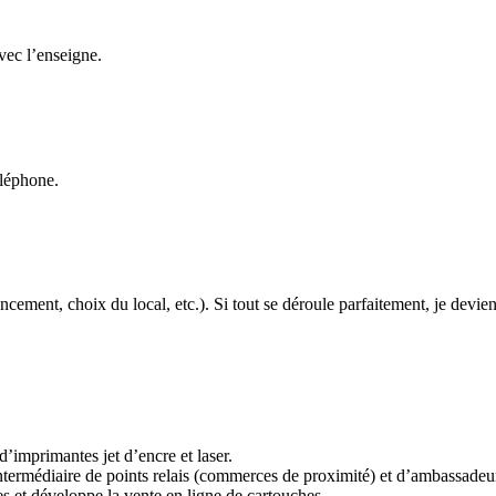
avec l’enseigne.
éléphone.
cement, choix du local, etc.). Si tout se déroule parfaitement, je devien
’imprimantes jet d’encre et laser.
intermédiaire de points relais (commerces de proximité) et d’ambassadeurs
s et développe la vente en ligne de cartouches.