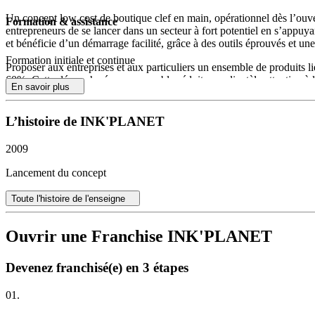
Un concept low cost de boutique clef en main, opérationnel dès l’ouve
Formation & assistance
entrepreneurs de se lancer dans un secteur à fort potentiel en s’appuy
et bénéficie d’un démarrage facilité, grâce à des outils éprouvés et un
Formation initiale et continue
Proposer aux entreprises et aux particuliers un ensemble de produits li
60%. Cette démarche éco-responsable séduit une clientèle attentive à l
En savoir plus
les marques du marché.
Profil des candidats recherchés
L’histoire de INK'PLANET
Créée en octobre 2009, la société
Ink’Planet
recharge les cartouches d
Pour recharger les cartouches des particuliers, Ink’Planet passe par l’
2009
En septembre 2010, Ink’Planet souhaite lancer son réseau de franchise
Lancement du concept
Les atouts du concept en détail
La franchise Ink’Planet se distingue par une gestion simplifiée du sto
Toute l'histoire de l'enseigne
la barrière à l’accès au réseau. Le modèle s’adapte aux évolutions du ma
que les particuliers en quête d’offres personnalisées et compétitives. 
Ouvrir une Franchise INK'PLANET
Accompagnement et formation
Chaque nouveau franchisé bénéficie d’une formation complète sur la r
clientèle localement ainsi qu’une assistance continue, du lancement à l
Devenez franchisé(e) en 3 étapes
l’expérience Ink’Planet sur l’ensemble du territoire.
01.