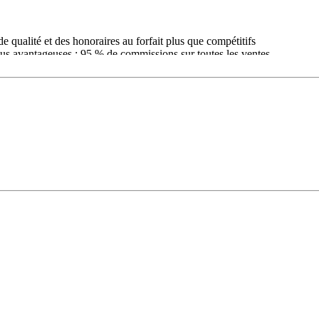
de qualité et des honoraires au forfait plus que compétitifs
plus avantageuses : 95 % de commissions sur toutes les ventes
cal, offre des services de qualité et un accompagnement personnalisé afi
ces nécessaires pour qu’il réalise sa mission dans les meilleures conditio
compétitifs. Un véritable avantage financier pour les clients et un atout
 assistante commerciale, juridique, administrative et technique. Consci
es les ventes !