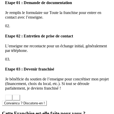
Etape 01 : Demande de documentation
Green Washer cible une clientèle sensible à la qualité ainsi qu’à
l’impact environnemental de leurs activités. L’offre s’adresse
Je remplis le formulaire sur Toute la franchise pour entrer en
particulièrement aux amateurs de golf attachés à une approche
contact avec l’enseigne.
responsable, en leur permettant de retrouver une voiture impeccable
02.
en sortie de parcours, sans effort ni contrainte supplémentaire.
Respect absolu des réglementations environnementales
Etape 02 : Entretien de prise de contact
Adaptation des interventions selon les spécificités du site et du
véhicule
L’enseigne me recontacte pour un échange initial, généralement
par téléphone.
Accompagnement pour les franchisés
03.
Le réseau Green Washer s’implique dans la réussite des franchisés,
en leur fournissant des outils de développement, une assistance
Etape 03 : Devenir franchisé
personnalisée pour le lancement de l’activité et un suivi pédagogique
sur les pratiques du nettoyage écologique. Un engagement constant
Je bénéficie du soutien de l’enseigne pour concrétiser mon projet
assure la diffusion des bonnes pratiques et la satisfaction de la
(financement, choix du local, etc.). Si tout se déroule
clientèle.
parfaitement, je deviens franchisé !
Convaincu ? Discutons-en !
Cette Franchise est-elle faite pour vous ?