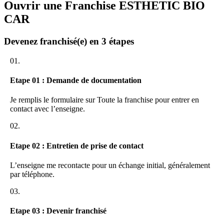
Ouvrir une Franchise ESTHETIC BIO
ESTHETIC BIO CAR
**, c’est :**
CAR
1. Un concept et une image forte dans un marché en plein
développement
Devenez franchisé(e) en 3 étapes
2. Un accompagnement offrant proximité et disponibilité
3. Une opportunité de développer une solide expertise associée à
01.
une gamme de produits innovants
EBC vous donne les moyens de réaliser votre projet
Etape 01 : Demande de documentation
Rejoignez nous !!!
Je remplis le formulaire sur Toute la franchise pour entrer en
contact avec l’enseigne.
02.
Etape 02 : Entretien de prise de contact
L’enseigne me recontacte pour un échange initial, généralement
par téléphone.
03.
Etape 03 : Devenir franchisé