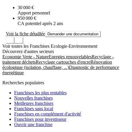
30 000 €
Apport personnel
950 000 €
CA potentiel après 2 ans
Voir la fiche détaillée
Demander une documentation
Voir toutes les Franchises Ecologie-Environnement
Découvrez d'autres secteurs
Economie Verte - Nature
Energies renouvelables
Recyclage -
traitement déchets
Recyclage cartouches d'encre
Rénovation
écologique (isolation, chauffage, ...)
Diagnostic de performance
énergétique
Recherches populaires
Franchises les plus rentables
Nouvelles franchises
Meilleures franchises
Franchises sans local
Franchises en complément d'activité
Franchises pour investisseur
Ouvrir une franchise