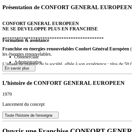
Présentation de CONFORT GENERAL EUROPEEN
CONFORT GENERAL EUROPEEN
NE SE DEVELOPPE PLUS EN FRANCHISE
*******************************************
Formation & assistance
Franchise en énergies renouvelables Confort Général Européen
(
les énergies renouvelables.
Commerciale
Administrative
L’image de marque de la société, alliée à son expérience : plus de 50.
Juridique
En savoir plus
développée pendant plus de 30 ans et s’est hissée dans le peloton de 
Informatique
Managériale
Les qualités de rigueur et de sérieux de notre société lui ont valu d’êt
L’histoire de CONFORT GENERAL EUROPEEN
et Marketing.
Certification ISO 9001-2000
1979
Partenaire EDF « Bleu Ciel »
ainsi que QUALISOL et QUALIPV
Lancement du concept
Confort Général Européen
a équipé environ 55.000 habitations en tr
Toute l'histoire de l'enseigne
Devenir Franchisé «
Confort Général Européen
» c’est devenir rapi
Ouvrir une Franchise CONFORT GEN
Cette activité naissante est leader sur le marché de l’habitat et profite