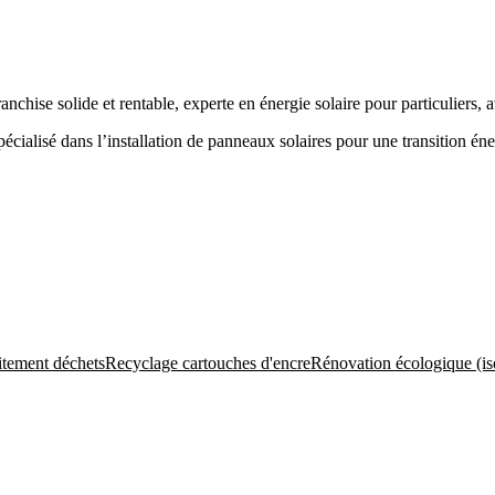
franchise solide et rentable, experte en énergie solaire pour particulie
cialisé dans l’installation de panneaux solaires pour une transition éne
itement déchets
Recyclage cartouches d'encre
Rénovation écologique (isol