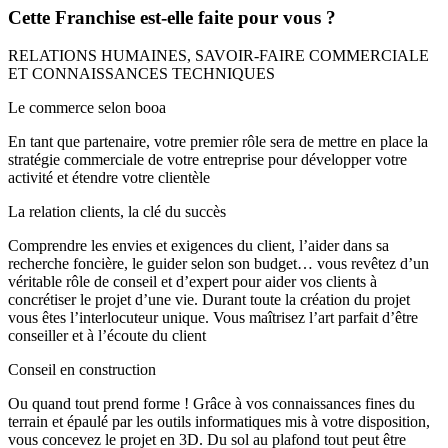
Elle réalise pour vous des outils de communication et de prospection
Cette Franchise est-elle faite pour vous ?
(cartes de visite, catalogues, stand salon…) et développe la partie
digitale et réseaux sociaux (sites internet, newsletters, enquêtes de
RELATIONS HUMAINES, SAVOIR-FAIRE COMMERCIALE
satisfaction…) en relayant les actualités de la marque et des agences
ET CONNAISSANCES TECHNIQUES
tout en fédérant une communauté. Une communication locale dédiée
à chaque partenaire est également mise en place (ouverture, portes
Le commerce selon booa
ouvertes, salons…).
En tant que partenaire, votre premier rôle sera de mettre en place la
stratégie commerciale de votre entreprise pour développer votre
activité et étendre votre clientèle
La relation clients, la clé du succès
Comprendre les envies et exigences du client, l’aider dans sa
recherche foncière, le guider selon son budget… vous revêtez d’un
véritable rôle de conseil et d’expert pour aider vos clients à
concrétiser le projet d’une vie. Durant toute la création du projet
vous êtes l’interlocuteur unique. Vous maîtrisez l’art parfait d’être
conseiller et à l’écoute du client
Conseil en construction
Ou quand tout prend forme ! Grâce à vos connaissances fines du
terrain et épaulé par les outils informatiques mis à votre disposition,
vous concevez le projet en 3D. Du sol au plafond tout peut être