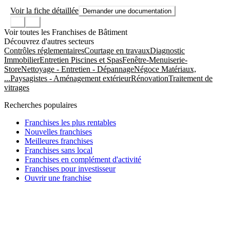
Voir la fiche détaillée
Demander une documentation
Voir toutes les Franchises de Bâtiment
Découvrez d'autres secteurs
Contrôles réglementaires
Courtage en travaux
Diagnostic
Immobilier
Entretien Piscines et Spas
Fenêtre-Menuiserie-
Store
Nettoyage - Entretien - Dépannage
Négoce Matériaux,
...
Paysagistes - Aménagement extérieur
Rénovation
Traitement de
vitrages
Recherches populaires
Franchises les plus rentables
Nouvelles franchises
Meilleures franchises
Franchises sans local
Franchises en complément d'activité
Franchises pour investisseur
Ouvrir une franchise