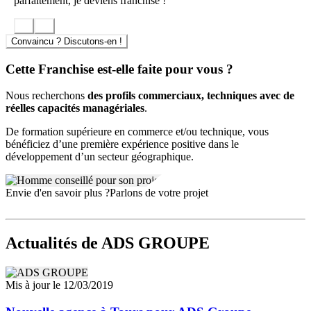
parfaitement, je deviens franchisé !
désinfecter toute typologie de système en secteurs hospitaliers,
établissements recevant du public, industrie, laboratoire,
habitat collectif…
Convaincu ? Discutons-en !
Le dégraissage et la désinfection des systèmes d’extraction
des buées grasses de cuisine,
nos techniques permettent de
Cette Franchise est-elle faite pour vous ?
traiter les plafonds filtrants, des hottes de cuisine
professionnelle…
Nous recherchons
des profils commerciaux, techniques avec de
Amiante
: ADS Groupe intègre les problématiques d’amiante dans
réelles capacités managériales
.
ses 2 activités et 6 métiers.
De formation supérieure en commerce et/ou technique, vous
Nous avons la capacité de réaliser nos métiers en milieu amianté.
bénéficiez d’une première expérience positive dans le
développement d’un secteur géographique.
Notre but :
ADS Groupe doit être national et Leader en France en 2017.
Envie d'en savoir plus ?
Parlons de votre projet
Notre objectif stratégique est de disposer en 3 ans, dans le métier des
interventions après sinistres d’une couverture nationale ce qui
permettra au réseau d’
être un interlocuteur de dimension adaptée
Actualités
de ADS GROUPE
aux attentes des structures d’achat des compagnies
d’assurances et des réseaux nationaux d’experts
.
Mis à jour le 12/03/2019