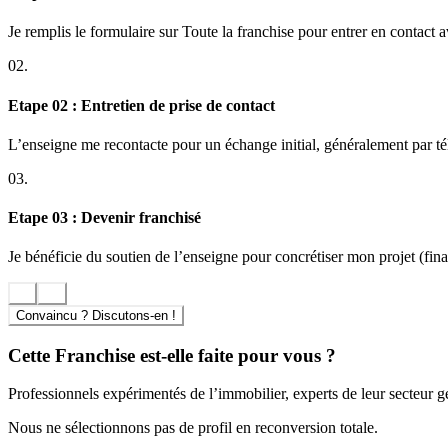
3G IMMO incarne une identité de marque moderne et professionnalisée, r
fondatrices : simplicité, écoute et professionnalisme. Pour chaque mand
Je remplis le formulaire sur Toute la franchise pour entrer en contact 
au cœur de la proposition de valeur, favorisant échange, partage d’expé
02.
Intégrer 3G IMMO : accompagnement à la création et perspective
Etape 02 : Entretien de prise de contact
Choisir la franchise immobilière 3G IMMO, c’est bénéficier non seulem
issus du secteur de l’immobilier ou en réorientation professionnelle. 
L’enseigne me recontacte pour un échange initial, généralement par t
maximiser les chances de réussite de chaque porteur de projet. Le pilo
sur la dynamique commerciale et le développement de leur portefeuille
03.
Perspectives financières et avantages du modèle
Etape 03 : Devenir franchisé
Le modèle 3G IMMO est accessible sans frais d’entrée, sans royalties, 
Je bénéficie du soutien de l’enseigne pour concrétiser mon projet (finan
conservent la quasi-totalité du chiffre d’affaires généré. Le rendement
immobilière 3G IMMO.
Convaincu ? Discutons-en !
Cette Franchise est-elle faite pour vous ?
Professionnels expérimentés de l’immobilier, experts de leur secteur 
Nous ne sélectionnons pas de profil en reconversion totale.