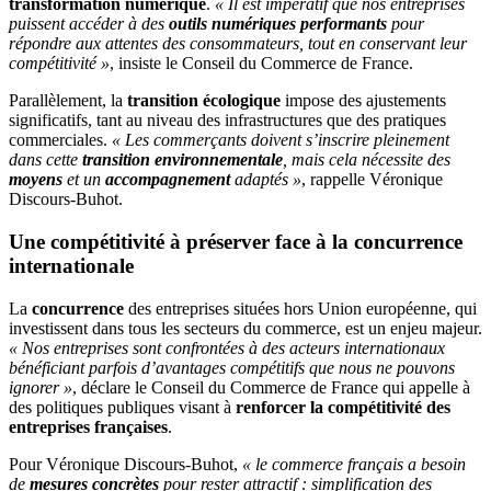
transformation numérique
.
« Il est impératif que nos entreprises
puissent accéder à des
outils numériques performants
pour
répondre aux attentes des consommateurs, tout en conservant leur
compétitivité »
, insiste le Conseil du Commerce de France.
Parallèlement, la
transition écologique
impose des ajustements
significatifs, tant au niveau des infrastructures que des pratiques
commerciales.
« Les commerçants doivent s’inscrire pleinement
dans cette
transition environnementale
, mais cela nécessite des
moyens
et un
accompagnement
adaptés »
, rappelle Véronique
Discours-Buhot.
Une compétitivité à préserver face à la concurrence
internationale
La
concurrence
des entreprises situées hors Union européenne, qui
investissent dans tous les secteurs du commerce, est un enjeu majeur.
« Nos entreprises sont confrontées à des acteurs internationaux
bénéficiant parfois d’avantages compétitifs que nous ne pouvons
ignorer »
, déclare le Conseil du Commerce de France qui appelle à
des politiques publiques visant à
renforcer la compétitivité des
entreprises françaises
.
Pour Véronique Discours-Buhot,
« le commerce français a besoin
de
mesures concrètes
pour rester attractif : simplification des