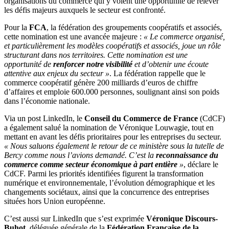
organisations du commerce qui y voient une opportunité de relever
les défis majeurs auxquels le secteur est confronté.
Pour la
FCA
, la fédération des groupements coopératifs et associés,
cette nomination est une avancée majeure :
« Le commerce organisé,
et particulièrement les modèles coopératifs et associés, joue un rôle
structurant dans nos territoires. Cette nomination est une
opportunité de
renforcer notre visibilité
et d’obtenir une écoute
attentive aux enjeux du secteur »
. La fédération rappelle que le
commerce coopératif génère 200 milliards d’euros de chiffre
d’affaires et emploie 600.000 personnes, soulignant ainsi son poids
dans l’économie nationale.
Via un post LinkedIn, le
Conseil du Commerce de France
(CdCF)
a également salué la nomination de Véronique Louwagie, tout en
mettant en avant les défis prioritaires pour les entreprises du secteur.
« Nous saluons également le retour de ce ministère sous la tutelle de
Bercy comme nous l’avions demandé. C’est la
reconnaissance du
commerce comme secteur économique à part entière
»
, déclare le
CdCF. Parmi les priorités identifiées figurent la transformation
numérique et environnementale, l’évolution démographique et les
changements sociétaux, ainsi que la concurrence des entreprises
situées hors Union européenne.
C’est aussi sur LinkedIn que s’est exprimée
Véronique Discours-
Buhot
, déléguée générale de la
Fédération Française de la