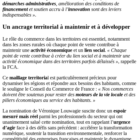
démarches administratives
, amélioration des conditions de
financement
et soutien accru à l’
innovation
sont des leviers
indispensables »
.
Un ancrage territorial à maintenir et à développer
Le rôle du commerce dans les territoires est essentiel, notamment
dans les zones rurales où chaque point de vente contribue à
maintenir une
activité économique
et un
lien social
.
« Chaque
point de vente contribue à créer du lien social et à maintenir une
activité économique dans des territoires parfois délaissés »
, rappelle
la FCA.
Ce
maillage territoria
l est particulièrement précieux pour
dynamiser les régions et répondre aux besoins des habitants, comme
le souligne le Conseil du Commerce de France :
« Nos commerces
doivent être soutenus pour rester des
moteurs de la vie locale
et des
piliers économiques au service des habitants. »
La nomination de Véronique Louwagie suscite donc un
espoir
mesuré mais réel
parmi les professionnels du secteur qui ont
unanimement salué cette nomination, tout en rappelant l’
urgence
d’agir
face à des défis sans précédent : accélérer la transformation
numérique, soutenir la transition environnementale, renforcer la
compétitivité des entreprises françaises et maintenir le dynamisme