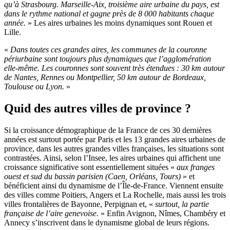
qu’à Strasbourg. Marseille-Aix, troisième aire urbaine du pays, est
dans le rythme national et gagne près de 8 000 habitants chaque
année.
» Les aires urbaines les moins dynamiques sont Rouen et
Lille.
«
Dans toutes ces grandes aires, les communes de la couronne
périurbaine sont toujours plus dynamiques que l’agglomération
elle-même. Les couronnes sont souvent très étendues : 30 km autour
de Nantes, Rennes ou Montpellier, 50 km autour de Bordeaux,
Toulouse ou Lyon.
»
Quid des autres villes de province ?
Si la croissance démographique de la France de ces 30 dernières
années est surtout portée par Paris et les 13 grandes aires urbaines de
province, dans les autres grandes villes françaises, les situations sont
contrastées. Ainsi, selon l’Insee, les aires urbaines qui affichent une
croissance significative sont essentiellement situées «
aux franges
ouest et sud du bassin parisien (Caen, Orléans, Tours)
» et
bénéficient ainsi du dynamisme de l’Île-de-France. Viennent ensuite
des villes comme Poitiers, Angers et La Rochelle, mais aussi les trois
villes frontalières de Bayonne, Perpignan et, «
surtout, la partie
française de l’aire genevoise.
» Enfin Avignon, Nîmes, Chambéry et
Annecy s’inscrivent dans le dynamisme global de leurs régions.