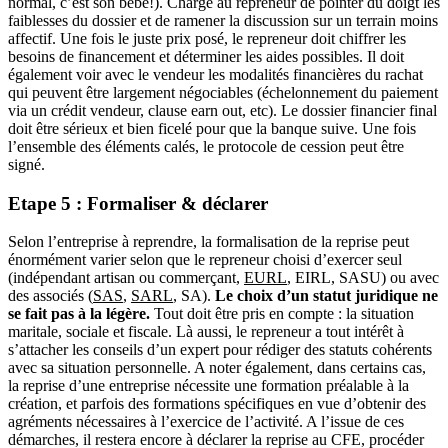
normal, c’est son bébé!). Charge au repreneur de pointer du doigt les
faiblesses du dossier et de ramener la discussion sur un terrain moins
affectif. Une fois le juste prix posé, le repreneur doit chiffrer les
besoins de financement et déterminer les aides possibles. Il doit
également voir avec le vendeur les modalités financières du rachat
qui peuvent être largement négociables (échelonnement du paiement
via un crédit vendeur, clause earn out, etc). Le dossier financier final
doit être sérieux et bien ficelé pour que la banque suive. Une fois
l’ensemble des éléments calés, le protocole de cession peut être
signé.
Etape 5 : Formaliser & déclarer
Selon l’entreprise à reprendre, la formalisation de la reprise peut
énormément varier selon que le repreneur choisi d’exercer seul
(indépendant artisan ou commerçant,
EURL
, EIRL, SASU) ou avec
des associés (
SAS
,
SARL
, SA).
Le choix d’un statut juridique ne
se fait pas à la légère.
Tout doit être pris en compte : la situation
maritale, sociale et fiscale. Là aussi, le repreneur a tout intérêt à
s’attacher les conseils d’un expert pour rédiger des statuts cohérents
avec sa situation personnelle. A noter également, dans certains cas,
la reprise d’une entreprise nécessite une formation préalable à la
création, et parfois des formations spécifiques en vue d’obtenir des
agréments nécessaires à l’exercice de l’activité. A l’issue de ces
démarches, il restera encore à déclarer la reprise au CFE, procéder